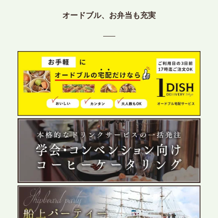
プレスリリースのご案内｜ケータリングのセカンド
オードブル、お弁当も充実
テーブル、東京都中央区に支社を新設。都内３拠点
目の展開で、拡大する出張パーティー・ケータリン
グ需要へシームレスに対応
2026.6.4
プレスリリースのご案内｜夏の社内親睦が、配属後
の離職防止に。オフィスや会議室で縁日気分を味わ
う「お祭りケータリング」の提供を開始
2026.5.29
プレスリリースのご案内｜ケータリングのセカンド
テーブル、群馬前橋支社を設立。再開発やオフィス
展開が進む前橋エリアの企業ニーズに応え、高品質
なサービスで各種イベント・懇親会をサポート
2026.5.27