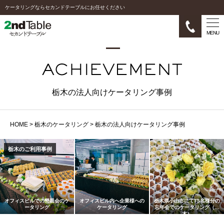
ケータリングならセカンドテーブルにお任せください
MENU
栃木の法人向けケータリング事例
HOME
>
栃木のケータリング
>
栃木の法人向けケータリング事例
栃木のご利用事例
オフィスビルでの懇親会のケ
オフィスビル内へ企業様への
栃木県小山市にて75名様分の
ータリング
ケータリング
忘年会でのケータリング（栃
木）