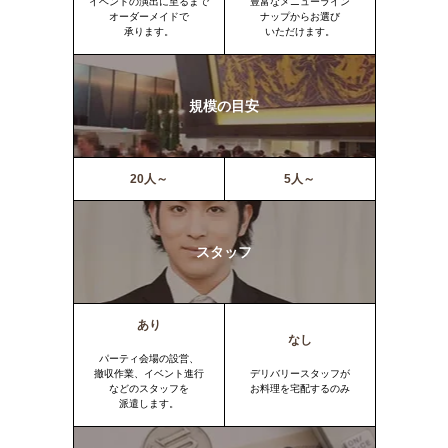
イベントの演出に至るまで
豊富なメニューライン
オーダーメイドで
ナップからお選び
承ります。
いただけます。
規模の目安
20人～
5人～
スタッフ
あり
なし
パーティ会場の設営、
撤収作業、イベント進行
デリバリースタッフが
などのスタッフを
お料理を宅配するのみ
派遣します。