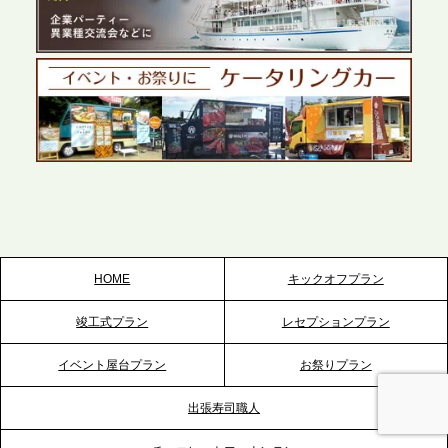
プレスリリースのご案内｜ケータリングのセカンド
テーブル、千葉本社を新設。幕張・舞浜の大型イベ
ントから主要都市の社内懇親会まで、現地拠点を活
かしたスムーズな対応を展開
2026.5.22
プレスリリースのご案内｜ケータリングのセカンド
テーブル、栃木宇都宮支社を新設。北関東・栃木エ
リアのパーティー需要に応え、地域密着型のサービ
スを拡充へ
HOME
キックオフプラン
2026.5.20
竣工式プラン
レセプションプラン
プレスリリースのご案内｜ケータリングのセカンド
テーブル、神戸本社を新たに設立。地域密着のサー
イベント屋台プラン
お祭りプラン
ビス向上と共に、西宮の調理拠点との連携を強化
出張寿司職人
2026.5.12