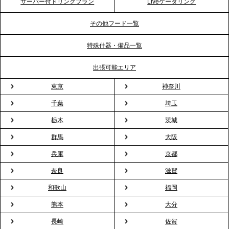
サーバー付ドリンクプラン
Liveケータリング
ビス提供体制を強化し、質の高い「場づくり」をサ
ポート
その他フード一覧
特殊什器・備品一覧
2026.3.31
TBS「Nスタ」で、2ndTable「1DISH」の花見オー
出張可能エリア
ドブルが紹介されました
東京
神奈川
千葉
埼玉
2026.3.23
プレスリリースのご案内｜入社式の“そのまま懇親
栃木
茨城
会”が企業で広がる。 新入社員の交流を支える『オフ
群馬
大阪
ィスケータリング』という新しい活用法
兵庫
京都
奈良
滋賀
2026.3.20
NHK「ニュースウオッチ9」で、2ndTable「室内花
和歌山
福岡
見」が紹介されました
熊本
大分
長崎
佐賀
2026.3.16