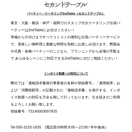
2025.12.9
TBS「Nスタ」で、2ndTable「1DISH」が紹介され
パーティー・ケータリング2ndTable（セカンドテーブル）
ました
東京・大阪・横浜・神戸・福岡でのスタッフ付きケータリング出張パ
ーティーは2ndTableにお任せください！
2025.11.21
準備から片付けまですべてコミコミの便利な出張パーティーサービス
プレスリリースのご案内｜忘年会は“移動時間ゼロ
で、美味しい御料理と素敵な時間を気軽にお楽しみ頂けます。懇親会
分”の時代へ。法人注文が前年比5倍に伸びた「宅配
や式典・各種パーティーのことなら、プランニングから会場の手配ま
で あらゆるシーンにご対応できる2ndTableにぜひご相談ください！
オードブル」が提案する、新しい乾杯文化
インボイス制度への対応について
2025.11.5
プレスリリースのご案内｜職場で完結する“忘年会・
弊社では「適格請求書発行事業者の名称や登録番号」「適用税率」お
納会ケータリング”が人気。幹事負担を軽減し、社内
よび「消費税額等」が記載された「適格請求書」を発行する、インボ
コミュニケーションを促進
イス制度への対応を万全を期して行っております。引き続きのご利用
をよろしくお願い致します。
登録番号：T3140003007835
Tel 050-3155-1635 (電話受付時間 8:00～22:00 / 年中無休)