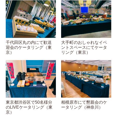
大手町のおしゃれなイベ
千代田区丸の内にて歓送
ントスペースにてケータ
迎会のケータリング（東
リング（東京）
京）
東京都渋谷区で50名様分
相模原市にて懇親会のケ
のLIVEケータリング（東
ータリング（神奈川）
京）