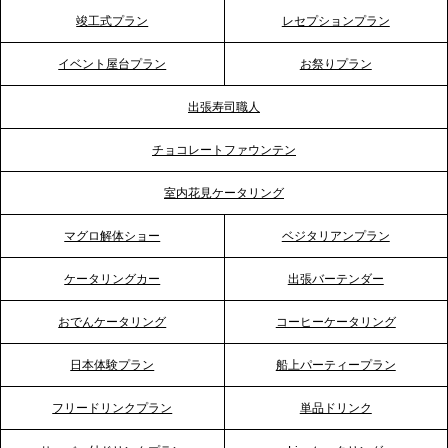
2026.5.20
竣工式プラン
レセプションプラン
プレスリリースのご案内｜ケータリングのセカンド
テーブル、神戸本社を新たに設立。地域密着のサー
イベント屋台プラン
お祭りプラン
ビス向上と共に、西宮の調理拠点との連携を強化
出張寿司職人
2026.5.12
チョコレートファウンテン
プレスリリースのご案内｜ケータリングのセカンド
テーブル、埼玉大宮支社を新設。埼玉エリアのパー
室内花見ケータリング
ティー需要に応え、地域密着型のサービスを強化
マグロ解体ショー
ベジタリアンプラン
2026.4.21
ケータリングカー
出張バーテンダー
プレスリリースのご案内｜「温かな食」が会話のス
イッチに。新入社員研修で《食体験としてのケータ
おでんケータリング
コーヒーケータリング
リング》が注目される理由
日本体験プラン
船上パーティープラン
2026.4.20
フリードリンクプラン
単品ドリンク
プレスリリースのご案内｜ケータリングのセカンド
テーブル、横浜事務所を新設。神奈川エリアのサー