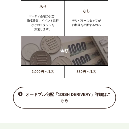
あり
なし
パーティ会場の設営、
撤収作業、イベント進行
デリバリースタッフが
などのスタッフを
お料理を宅配するのみ
派遣します。
金額
2,000円～/1名
880円～/1名
オードブル宅配「1DISH DERIVERY」詳細はこ
ちら