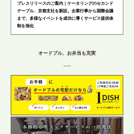
プレスリリースのご案内｜ケータリングのセカンド
テーブル、京都支社を新設。企業行事から国際会議
まで、多様なイベントを成功に導くサービス提供体
制を強化
2026.6.12
プレスリリースのご案内｜ケータリングのセカンド
オードブル、お弁当も充実
テーブル、東京都中央区に支社を新設。都内３拠点
目の展開で、拡大する出張パーティー・ケータリン
グ需要へシームレスに対応
2026.6.4
プレスリリースのご案内｜夏の社内親睦が、配属後
の離職防止に。オフィスや会議室で縁日気分を味わ
う「お祭りケータリング」の提供を開始
2026.5.29