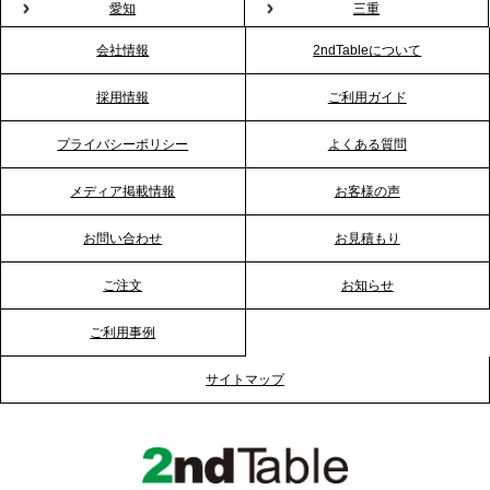
愛知
三重
厚生”化。採用にも効く新スタイルを提案
会社情報
2ndTableについて
2026.1.23
採用情報
ご利用ガイド
RKB毎日放送「RKB NEWS」で、2ndTable「恵方
巻きケータリング」が紹介されました
プライバシーポリシー
よくある質問
メディア掲載情報
お客様の声
2026.1.20
プレスリリースのご案内｜節分がオフィスを変え
お問い合わせ
お見積もり
る？「恵方巻きケータリング」で、社内コミュニケ
ーションを活性化
ご注文
お知らせ
ご利用事例
2025.12.12
プレスリリースのご案内｜クリスマス支援の現場を
サイトマップ
支える。ケータリングのセカンド テーブルが「HIGH
FIVE CHRISTMAS 2025」の梱包ボランティアへ食
事提供を実施へ