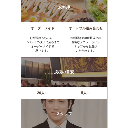
お料理
オーダーメイド
オードブル組み合わせ
お料理はもちろん、
お料理は100種類以上の
イベントの演出に至るまで
豊富なメニューライン
オーダーメイドで
ナップからお選び
承ります。
いただけます。
規模の目安
20人～
5人～
スタッフ