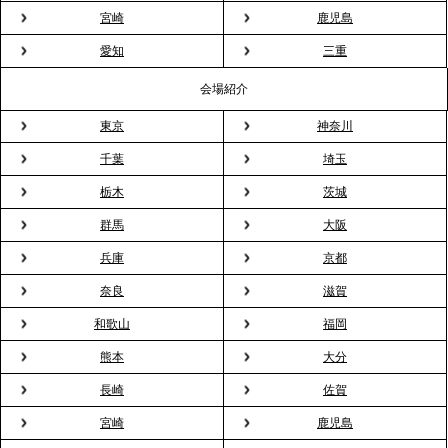
宮崎
鹿児島
プレスリリースのご案内｜2026年、春の親睦は「花
粉レス」な室内花見。福利厚生としても注目され
愛知
三重
る、快適で新しいお花見体験
会場紹介
東京
神奈川
2026.3.5
プレスリリースのご案内｜「室内お花見」の法人利
千葉
埼玉
用が前年比4倍に急増。オフィスに桜が届く福利厚生
栃木
茨城
の新定番
群馬
大阪
兵庫
京都
2026.2.13
プレスリリースのご案内｜オフィスが「１日限定の
奈良
滋賀
バー」に！福利厚生・社内交流を格上げする《出張
和歌山
福岡
バーテンダー》サービスを開始
熊本
大分
2026.1.26
長崎
佐賀
プレスリリースのご案内｜もう「義理チョコ」で悩
宮崎
鹿児島
まない。職場のバレンタインをケータリングで“福利