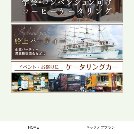
プレスリリースのご案内｜ケータリングのセカンド
テーブル、群馬前橋支社を設立。再開発やオフィス
展開が進む前橋エリアの企業ニーズに応え、高品質
なサービスで各種イベント・懇親会をサポート
2026.5.27
プレスリリースのご案内｜ケータリングのセカンド
テーブル、千葉本社を新設。幕張・舞浜の大型イベ
ントから主要都市の社内懇親会まで、現地拠点を活
かしたスムーズな対応を展開
2026.5.22
プレスリリースのご案内｜ケータリングのセカンド
テーブル、栃木宇都宮支社を新設。北関東・栃木エ
リアのパーティー需要に応え、地域密着型のサービ
スを拡充へ
HOME
キックオフプラン