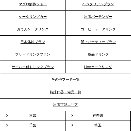
マグロ解体ショー
ベジタリアンプラン
2026.4.21
ケータリングカー
出張バーテンダー
プレスリリースのご案内｜「温かな食」が会話のス
イッチに。新入社員研修で《食体験としてのケータ
おでんケータリング
コーヒーケータリング
リング》が注目される理由
日本体験プラン
船上パーティープラン
2026.4.20
フリードリンクプラン
単品ドリンク
プレスリリースのご案内｜ケータリングのセカンド
テーブル、横浜事務所を新設。神奈川エリアのサー
サーバー付ドリンクプラン
Liveケータリング
ビス提供体制を強化し、質の高い「場づくり」をサ
ポート
その他フード一覧
特殊什器・備品一覧
2026.3.31
TBS「Nスタ」で、2ndTable「1DISH」の花見オー
出張可能エリア
ドブルが紹介されました
東京
神奈川
千葉
埼玉
2026.3.23