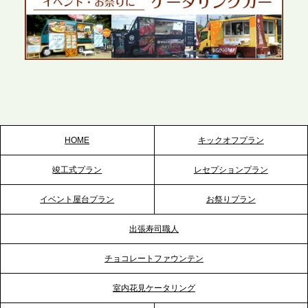
かしたスムーズな対応を展開
2026.5.22
プレスリリースのご案内｜ケータリングのセカンド
テーブル、栃木宇都宮支社を新設。北関東・栃木エ
リアのパーティー需要に応え、地域密着型のサービ
スを拡充へ
HOME
キックオフプラン
2026.5.20
竣工式プラン
レセプションプラン
プレスリリースのご案内｜ケータリングのセカンド
テーブル、神戸本社を新たに設立。地域密着のサー
イベント屋台プラン
お祭りプラン
ビス向上と共に、西宮の調理拠点との連携を強化
出張寿司職人
2026.5.12
チョコレートファウンテン
プレスリリースのご案内｜ケータリングのセカンド
テーブル、埼玉大宮支社を新設。埼玉エリアのパー
室内花見ケータリング
ティー需要に応え、地域密着型のサービスを強化