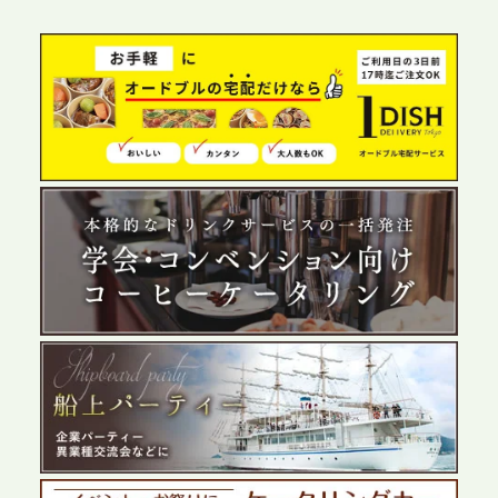
グ需要へシームレスに対応
2026.6.4
プレスリリースのご案内｜夏の社内親睦が、配属後
の離職防止に。オフィスや会議室で縁日気分を味わ
う「お祭りケータリング」の提供を開始
2026.5.29
プレスリリースのご案内｜ケータリングのセカンド
テーブル、群馬前橋支社を設立。再開発やオフィス
展開が進む前橋エリアの企業ニーズに応え、高品質
なサービスで各種イベント・懇親会をサポート
2026.5.27
プレスリリースのご案内｜ケータリングのセカンド
テーブル、千葉本社を新設。幕張・舞浜の大型イベ
ントから主要都市の社内懇親会まで、現地拠点を活