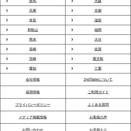
群馬
大阪
兵庫
京都
2026.2.13
プレスリリースのご案内｜オフィスが「１日限定の
奈良
滋賀
バー」に！福利厚生・社内交流を格上げする《出張
和歌山
福岡
バーテンダー》サービスを開始
熊本
大分
2026.1.26
長崎
佐賀
プレスリリースのご案内｜もう「義理チョコ」で悩
宮崎
鹿児島
まない。職場のバレンタインをケータリングで“福利
愛知
三重
厚生”化。採用にも効く新スタイルを提案
会社情報
2ndTableについて
2026.1.23
採用情報
ご利用ガイド
RKB毎日放送「RKB NEWS」で、2ndTable「恵方
巻きケータリング」が紹介されました
プライバシーポリシー
よくある質問
メディア掲載情報
お客様の声
2026.1.20
プレスリリースのご案内｜節分がオフィスを変え
お問い合わせ
お見積もり