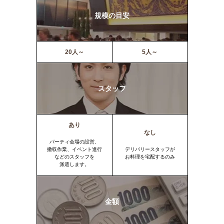
規模の目安
20人～
5人～
スタッフ
あり
なし
パーティ会場の設営、
撤収作業、イベント進行
デリバリースタッフが
などのスタッフを
お料理を宅配するのみ
派遣します。
金額