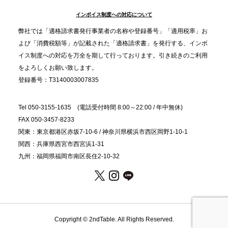
インボイス制度への対応について
2025.11.5
プレスリリースのご案内｜職場で完結する“忘年会・
弊社では「適格請求書発行事業者の名称や登録番号」「適用税率」お
納会ケータリング”が人気。幹事負担を軽減し、社内
よび「消費税額等」が記載された「適格請求書」を発行する、インボ
コミュニケーションを促進
イス制度への対応を万全を期して行っております。引き続きのご利用
をよろしくお願い致します。
登録番号：T3140003007835
Tel 050-3155-1635 (電話受付時間 8:00～22:00 / 年中無休)
FAX 050-3457-8233
関東：東京都港区赤坂7-10-6 / 神奈川県横浜市西区岡野1-10-1
関西：兵庫県西宮市西宮浜1-31
九州：福岡県福岡市南区長住2-10-32
Copyright © 2ndTable. All Rights Reserved.