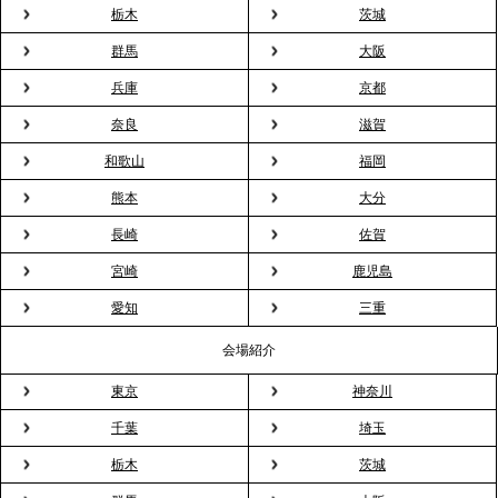
プレスリリースのご案内｜入社式の“そのまま懇親
栃木
茨城
会”が企業で広がる。 新入社員の交流を支える『オフ
群馬
大阪
ィスケータリング』という新しい活用法
兵庫
京都
奈良
滋賀
2026.3.20
NHK「ニュースウオッチ9」で、2ndTable「室内花
和歌山
福岡
見」が紹介されました
熊本
大分
長崎
佐賀
2026.3.16
宮崎
鹿児島
プレスリリースのご案内｜2026年、春の親睦は「花
粉レス」な室内花見。福利厚生としても注目され
愛知
三重
る、快適で新しいお花見体験
会場紹介
東京
神奈川
2026.3.5
プレスリリースのご案内｜「室内お花見」の法人利
千葉
埼玉
用が前年比4倍に急増。オフィスに桜が届く福利厚生
栃木
茨城
の新定番