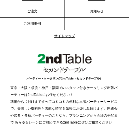
る？「恵方巻きケータリング」で、社内コミュニケ
ーションを活性化
ご注文
お知らせ
ご利用事例
2025.12.12
プレスリリースのご案内｜クリスマス支援の現場を
サイトマップ
支える。ケータリングのセカンド テーブルが「HIGH
FIVE CHRISTMAS 2025」の梱包ボランティアへ食
事提供を実施へ
2025.12.9
TBS「Nスタ」で、2ndTable「1DISH」が紹介され
パーティー・ケータリング2ndTable（セカンドテーブル）
ました
東京・大阪・横浜・神戸・福岡でのスタッフ付きケータリング出張パ
ーティーは2ndTableにお任せください！
2025.11.21
準備から片付けまですべてコミコミの便利な出張パーティーサービス
プレスリリースのご案内｜忘年会は“移動時間ゼロ
で、美味しい御料理と素敵な時間を気軽にお楽しみ頂けます。懇親会
分”の時代へ。法人注文が前年比5倍に伸びた「宅配
や式典・各種パーティーのことなら、プランニングから会場の手配ま
で あらゆるシーンにご対応できる2ndTableにぜひご相談ください！
オードブル」が提案する、新しい乾杯文化