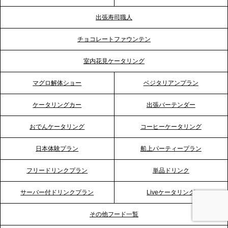
ビス向上と共に、西宮の調理拠点との連携を強化
出張寿司職人
2026.5.12
チョコレートファウンテン
プレスリリースのご案内｜ケータリングのセカンド
テーブル、埼玉大宮支社を新設。埼玉エリアのパー
室内花見ケータリング
ティー需要に応え、地域密着型のサービスを強化
マグロ解体ショー
ベジタリアンプラン
2026.4.21
ケータリングカー
出張バーテンダー
プレスリリースのご案内｜「温かな食」が会話のス
イッチに。新入社員研修で《食体験としてのケータ
おでんケータリング
コーヒーケータリング
リング》が注目される理由
日本体験プラン
船上パーティープラン
2026.4.20
フリードリンクプラン
単品ドリンク
プレスリリースのご案内｜ケータリングのセカンド
テーブル、横浜事務所を新設。神奈川エリアのサー
サーバー付ドリンクプラン
Liveケータリング
ビス提供体制を強化し、質の高い「場づくり」をサ
ポート
その他フード一覧