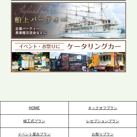
なサービスで各種イベント・懇親会をサポート
2026.5.27
プレスリリースのご案内｜ケータリングのセカンド
テーブル、千葉本社を新設。幕張・舞浜の大型イベ
ントから主要都市の社内懇親会まで、現地拠点を活
かしたスムーズな対応を展開
2026.5.22
プレスリリースのご案内｜ケータリングのセカンド
テーブル、栃木宇都宮支社を新設。北関東・栃木エ
リアのパーティー需要に応え、地域密着型のサービ
スを拡充へ
HOME
キックオフプラン
2026.5.20
竣工式プラン
レセプションプラン
プレスリリースのご案内｜ケータリングのセカンド
テーブル、神戸本社を新たに設立。地域密着のサー
イベント屋台プラン
お祭りプラン