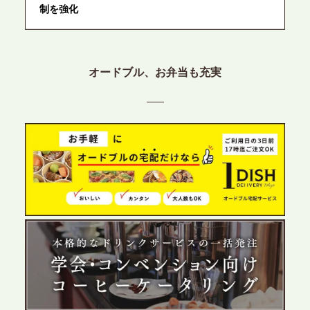
制を強化
2026.6.12
プレスリリースのご案内｜ケータリングのセカンド
オードブル、お弁当も充実
テーブル、東京都中央区に支社を新設。都内３拠点
目の展開で、拡大する出張パーティー・ケータリン
グ需要へシームレスに対応
2026.6.4
プレスリリースのご案内｜夏の社内親睦が、配属後
の離職防止に。オフィスや会議室で縁日気分を味わ
う「お祭りケータリング」の提供を開始
2026.5.29
プレスリリースのご案内｜ケータリングのセカンド
テーブル、群馬前橋支社を設立。再開発やオフィス
展開が進む前橋エリアの企業ニーズに応え、高品質