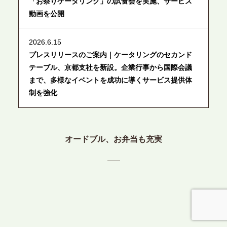
「お祭りケータリング」の試食会を実施、サービス
動画を公開
2026.6.15
プレスリリースのご案内｜ケータリングのセカンド
テーブル、京都支社を新設。企業行事から国際会議
まで、多様なイベントを成功に導くサービス提供体
制を強化
2026.6.12
プレスリリースのご案内｜ケータリングのセカンド
オードブル、お弁当も充実
テーブル、東京都中央区に支社を新設。都内３拠点
目の展開で、拡大する出張パーティー・ケータリン
グ需要へシームレスに対応
2026.6.4
プレスリリースのご案内｜夏の社内親睦が、配属後
の離職防止に。オフィスや会議室で縁日気分を味わ