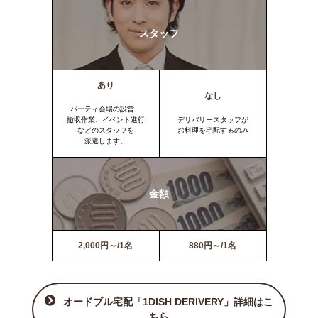
スタッフ
あり
なし
パーティ会場の設営、
撤収作業、イベント進行
デリバリースタッフが
などのスタッフを
お料理を宅配するのみ
派遣します。
金額
2,000円～/1名
880円～/1名
オードブル宅配「1DISH DERIVERY」詳細はこ
ちら