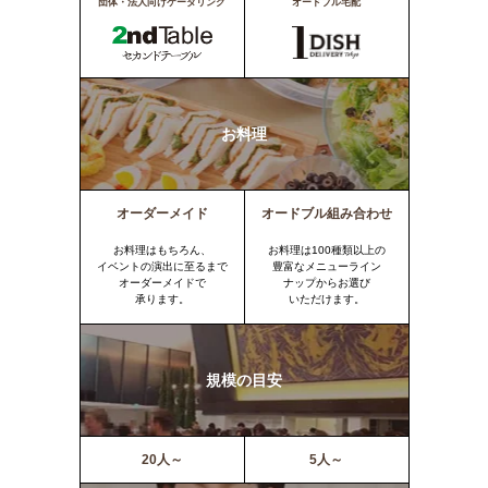
団体・法人向けケータリング
オードブル宅配
お料理
オーダーメイド
オードブル組み合わせ
お料理はもちろん、
お料理は100種類以上の
イベントの演出に至るまで
豊富なメニューライン
オーダーメイドで
ナップからお選び
承ります。
いただけます。
規模の目安
20人～
5人～