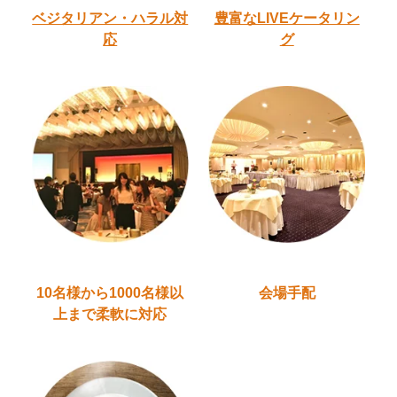
ベジタリアン・ハラル
対
豊富なLIVEケータリン
応
グ
10名様から1000名様以
会場手配
上
まで柔軟に対応