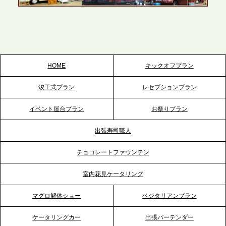
プレスリリースのご案内｜ケータリングのセカンド
テーブル、栃木宇都宮支社を新設。北関東・栃木エ
リアのパーティー需要に応え、地域密着型のサービ
スを拡充へ
HOME
キックオフプラン
2026.5.20
竣工式プラン
レセプションプラン
プレスリリースのご案内｜ケータリングのセカンド
テーブル、神戸本社を新たに設立。地域密着のサー
イベント屋台プラン
お祭りプラン
ビス向上と共に、西宮の調理拠点との連携を強化
出張寿司職人
2026.5.12
チョコレートファウンテン
プレスリリースのご案内｜ケータリングのセカンド
テーブル、埼玉大宮支社を新設。埼玉エリアのパー
室内花見ケータリング
ティー需要に応え、地域密着型のサービスを強化
マグロ解体ショー
ベジタリアンプラン
2026.4.21
ケータリングカー
出張バーテンダー
プレスリリースのご案内｜「温かな食」が会話のス