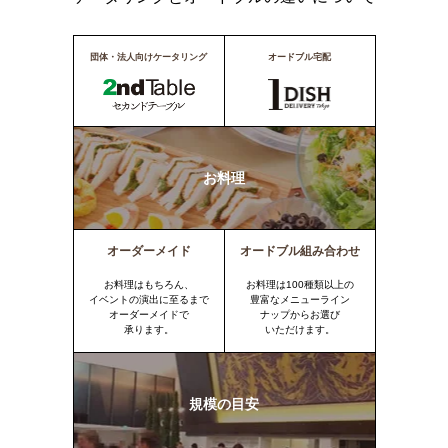
団体・法人向けケータリング
オードブル宅配
お料理
オーダーメイド
オードブル組み合わせ
お料理はもちろん、
お料理は100種類以上の
イベントの演出に至るまで
豊富なメニューライン
オーダーメイドで
ナップからお選び
承ります。
いただけます。
規模の目安