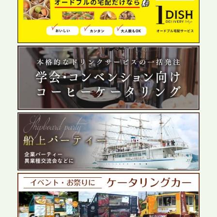
2026.6.4
プレスリリースのご案内｜夏の社内親睦が、配属後
の離職防止に。オフィスや会議室で縁日気分を味わ
う「お祭りケータリング」の提供を開始
2026.5.29
プレスリリースのご案内｜ケータリングのセカンド
テーブル、群馬前橋支社を設立。再開発やオフィス
展開が進む前橋エリアの企業ニーズに応え、高品質
なサービスで各種イベント・懇親会をサポート
2026.5.27
プレスリリースのご案内｜ケータリングのセカンド
テーブル、千葉本社を新設。幕張・舞浜の大型イベ
ントから主要都市の社内懇親会まで、現地拠点を活
かしたスムーズな対応を展開
2026.5.22