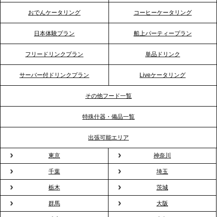
イッチに。新入社員研修で《食体験としてのケータ
おでんケータリング
コーヒーケータリング
リング》が注目される理由
日本体験プラン
船上パーティープラン
2026.4.20
フリードリンクプラン
単品ドリンク
プレスリリースのご案内｜ケータリングのセカンド
テーブル、横浜事務所を新設。神奈川エリアのサー
サーバー付ドリンクプラン
Liveケータリング
ビス提供体制を強化し、質の高い「場づくり」をサ
ポート
その他フード一覧
特殊什器・備品一覧
2026.3.31
TBS「Nスタ」で、2ndTable「1DISH」の花見オー
出張可能エリア
ドブルが紹介されました
東京
神奈川
千葉
埼玉
2026.3.23
プレスリリースのご案内｜入社式の“そのまま懇親
栃木
茨城
会”が企業で広がる。 新入社員の交流を支える『オフ
群馬
大阪
ィスケータリング』という新しい活用法