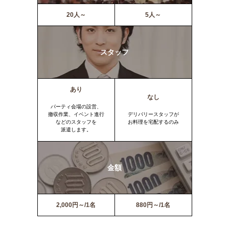
20人～
5人～
スタッフ
あり
なし
パーティ会場の設営、
撤収作業、イベント進行
デリバリースタッフが
などのスタッフを
お料理を宅配するのみ
派遣します。
金額
2,000円～/1名
880円～/1名