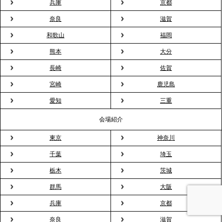
兵庫
京都
奈良
滋賀
2026.3.20
NHK「ニュースウオッチ9」で、2ndTable「室内花
和歌山
福岡
見」が紹介されました
熊本
大分
長崎
佐賀
2026.3.16
宮崎
鹿児島
プレスリリースのご案内｜2026年、春の親睦は「花
粉レス」な室内花見。福利厚生としても注目され
愛知
三重
る、快適で新しいお花見体験
会場紹介
東京
神奈川
2026.3.5
プレスリリースのご案内｜「室内お花見」の法人利
千葉
埼玉
用が前年比4倍に急増。オフィスに桜が届く福利厚生
栃木
茨城
の新定番
群馬
大阪
兵庫
京都
2026.2.13
プレスリリースのご案内｜オフィスが「１日限定の
奈良
滋賀