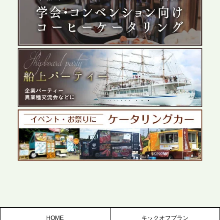
プレスリリースのご案内｜ケータリングのセカンド
テーブル、群馬前橋支社を設立。再開発やオフィス
展開が進む前橋エリアの企業ニーズに応え、高品質
なサービスで各種イベント・懇親会をサポート
2026.5.27
プレスリリースのご案内｜ケータリングのセカンド
テーブル、千葉本社を新設。幕張・舞浜の大型イベ
ントから主要都市の社内懇親会まで、現地拠点を活
かしたスムーズな対応を展開
2026.5.22
プレスリリースのご案内｜ケータリングのセカンド
テーブル、栃木宇都宮支社を新設。北関東・栃木エ
リアのパーティー需要に応え、地域密着型のサービ
スを拡充へ
HOME
キックオフプラン