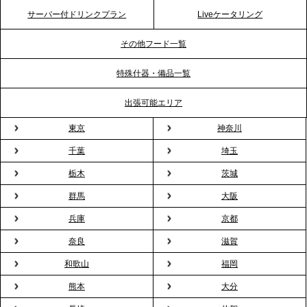
テーブル、横浜事務所を新設。神奈川エリアのサー
サーバー付ドリンクプラン
Liveケータリング
ビス提供体制を強化し、質の高い「場づくり」をサ
ポート
その他フード一覧
特殊什器・備品一覧
2026.3.31
TBS「Nスタ」で、2ndTable「1DISH」の花見オー
出張可能エリア
ドブルが紹介されました
東京
神奈川
千葉
埼玉
2026.3.23
プレスリリースのご案内｜入社式の“そのまま懇親
栃木
茨城
会”が企業で広がる。 新入社員の交流を支える『オフ
群馬
大阪
ィスケータリング』という新しい活用法
兵庫
京都
奈良
滋賀
2026.3.20
NHK「ニュースウオッチ9」で、2ndTable「室内花
和歌山
福岡
見」が紹介されました
熊本
大分