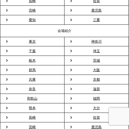
長崎
佐賀
2026.3.16
宮崎
鹿児島
プレスリリースのご案内｜2026年、春の親睦は「花
粉レス」な室内花見。福利厚生としても注目され
愛知
三重
る、快適で新しいお花見体験
会場紹介
東京
神奈川
2026.3.5
プレスリリースのご案内｜「室内お花見」の法人利
千葉
埼玉
用が前年比4倍に急増。オフィスに桜が届く福利厚生
栃木
茨城
の新定番
群馬
大阪
兵庫
京都
2026.2.13
プレスリリースのご案内｜オフィスが「１日限定の
奈良
滋賀
バー」に！福利厚生・社内交流を格上げする《出張
和歌山
福岡
バーテンダー》サービスを開始
熊本
大分
2026.1.26
長崎
佐賀
プレスリリースのご案内｜もう「義理チョコ」で悩
宮崎
鹿児島