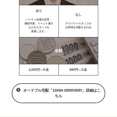
あり
なし
パーティ会場の設営、
撤収作業、イベント進行
デリバリースタッフが
などのスタッフを
お料理を宅配するのみ
派遣します。
金額
2,000円～/1名
880円～/1名
オードブル宅配「1DISH DERIVERY」詳細はこ
ちら