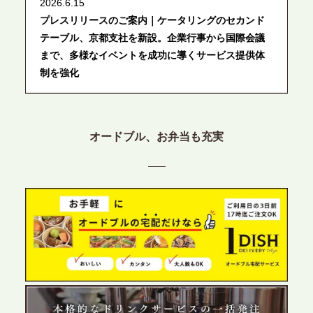
2026.6.15
プレスリリースのご案内｜ケータリングのセカンド
テーブル、京都支社を新設。企業行事から国際会議
まで、多様なイベントを成功に導くサービス提供体
制を強化
2026.6.12
プレスリリースのご案内｜ケータリングのセカンド
オードブル、お弁当も充実
テーブル、東京都中央区に支社を新設。都内３拠点
目の展開で、拡大する出張パーティー・ケータリン
グ需要へシームレスに対応
2026.6.4
プレスリリースのご案内｜夏の社内親睦が、配属後
の離職防止に。オフィスや会議室で縁日気分を味わ
う「お祭りケータリング」の提供を開始
2026.5.29