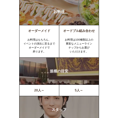
お料理
オーダーメイド
オードブル組み合わせ
お料理はもちろん、
お料理は100種類以上の
イベントの演出に至るまで
豊富なメニューライン
オーダーメイドで
ナップからお選び
承ります。
いただけます。
規模の目安
20人～
5人～
スタッフ