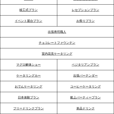
2026.5.20
竣工式プラン
レセプションプラン
プレスリリースのご案内｜ケータリングのセカンド
テーブル、神戸本社を新たに設立。地域密着のサー
イベント屋台プラン
お祭りプラン
ビス向上と共に、西宮の調理拠点との連携を強化
出張寿司職人
2026.5.12
チョコレートファウンテン
プレスリリースのご案内｜ケータリングのセカンド
テーブル、埼玉大宮支社を新設。埼玉エリアのパー
室内花見ケータリング
ティー需要に応え、地域密着型のサービスを強化
マグロ解体ショー
ベジタリアンプラン
2026.4.21
ケータリングカー
出張バーテンダー
プレスリリースのご案内｜「温かな食」が会話のス
イッチに。新入社員研修で《食体験としてのケータ
おでんケータリング
コーヒーケータリング
リング》が注目される理由
日本体験プラン
船上パーティープラン
2026.4.20
フリードリンクプラン
単品ドリンク
プレスリリースのご案内｜ケータリングのセカンド