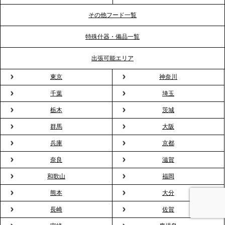
ビス提供体制を強化し、質の高い「場づくり」をサ
ポート
その他フード一覧
特殊什器・備品一覧
2026.3.31
TBS「Nスタ」で、2ndTable「1DISH」の花見オー
出張可能エリア
ドブルが紹介されました
東京
神奈川
千葉
埼玉
2026.3.23
プレスリリースのご案内｜入社式の“そのまま懇親
栃木
茨城
会”が企業で広がる。 新入社員の交流を支える『オフ
群馬
大阪
ィスケータリング』という新しい活用法
兵庫
京都
奈良
滋賀
2026.3.20
NHK「ニュースウオッチ9」で、2ndTable「室内花
和歌山
福岡
見」が紹介されました
熊本
大分
長崎
佐賀
2026.3.16