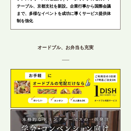
テーブル、京都支社を新設。企業行事から国際会議
まで、多様なイベントを成功に導くサービス提供体
制を強化
2026.6.12
プレスリリースのご案内｜ケータリングのセカンド
オードブル、お弁当も充実
テーブル、東京都中央区に支社を新設。都内３拠点
目の展開で、拡大する出張パーティー・ケータリン
グ需要へシームレスに対応
2026.6.4
プレスリリースのご案内｜夏の社内親睦が、配属後
の離職防止に。オフィスや会議室で縁日気分を味わ
う「お祭りケータリング」の提供を開始
2026.5.29
プレスリリースのご案内｜ケータリングのセカンド