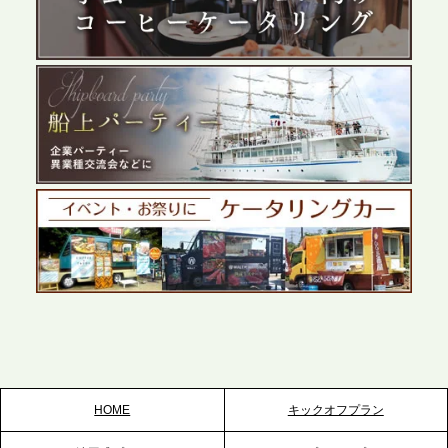
テーブル、群馬前橋支社を設立。再開発やオフィス
展開が進む前橋エリアの企業ニーズに応え、高品質
なサービスで各種イベント・懇親会をサポート
2026.5.27
プレスリリースのご案内｜ケータリングのセカンド
テーブル、千葉本社を新設。幕張・舞浜の大型イベ
ントから主要都市の社内懇親会まで、現地拠点を活
かしたスムーズな対応を展開
2026.5.22
プレスリリースのご案内｜ケータリングのセカンド
テーブル、栃木宇都宮支社を新設。北関東・栃木エ
リアのパーティー需要に応え、地域密着型のサービ
スを拡充へ
HOME
キックオフプラン
2026.5.20