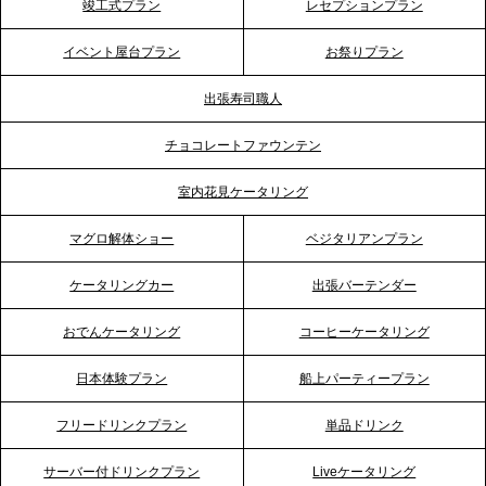
竣工式プラン
レセプションプラン
プレスリリースのご案内｜ケータリングのセカンド
テーブル、神戸本社を新たに設立。地域密着のサー
イベント屋台プラン
お祭りプラン
ビス向上と共に、西宮の調理拠点との連携を強化
出張寿司職人
2026.5.12
チョコレートファウンテン
プレスリリースのご案内｜ケータリングのセカンド
テーブル、埼玉大宮支社を新設。埼玉エリアのパー
室内花見ケータリング
ティー需要に応え、地域密着型のサービスを強化
マグロ解体ショー
ベジタリアンプラン
2026.4.21
ケータリングカー
出張バーテンダー
プレスリリースのご案内｜「温かな食」が会話のス
イッチに。新入社員研修で《食体験としてのケータ
おでんケータリング
コーヒーケータリング
リング》が注目される理由
日本体験プラン
船上パーティープラン
2026.4.20
フリードリンクプラン
単品ドリンク
プレスリリースのご案内｜ケータリングのセカンド
テーブル、横浜事務所を新設。神奈川エリアのサー
サーバー付ドリンクプラン
Liveケータリング