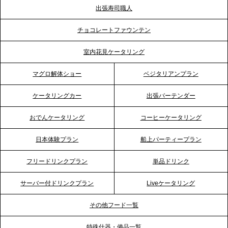
出張寿司職人
2026.5.12
チョコレートファウンテン
プレスリリースのご案内｜ケータリングのセカンド
テーブル、埼玉大宮支社を新設。埼玉エリアのパー
室内花見ケータリング
ティー需要に応え、地域密着型のサービスを強化
マグロ解体ショー
ベジタリアンプラン
2026.4.21
ケータリングカー
出張バーテンダー
プレスリリースのご案内｜「温かな食」が会話のス
イッチに。新入社員研修で《食体験としてのケータ
おでんケータリング
コーヒーケータリング
リング》が注目される理由
日本体験プラン
船上パーティープラン
2026.4.20
フリードリンクプラン
単品ドリンク
プレスリリースのご案内｜ケータリングのセカンド
テーブル、横浜事務所を新設。神奈川エリアのサー
サーバー付ドリンクプラン
Liveケータリング
ビス提供体制を強化し、質の高い「場づくり」をサ
ポート
その他フード一覧
特殊什器・備品一覧