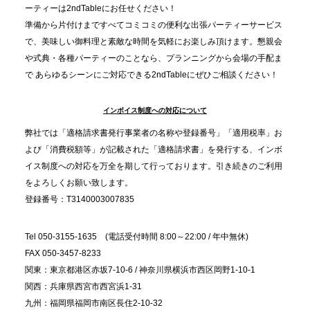
ーティーは2ndTableにお任せください！
2025.11.21
準備から片付けまですべてコミコミの便利な出張パーティーサービス
プレスリリースのご案内｜忘年会は“移動時間ゼロ
で、美味しい御料理と素敵な時間を気軽にお楽しみ頂けます。懇親会
分”の時代へ。法人注文が前年比5倍に伸びた「宅配
や式典・各種パーティーのことなら、プランニングから会場の手配ま
で あらゆるシーンにご対応できる2ndTableにぜひご相談ください！
オードブル」が提案する、新しい乾杯文化
インボイス制度への対応について
2025.11.5
プレスリリースのご案内｜職場で完結する“忘年会・
弊社では「適格請求書発行事業者の名称や登録番号」「適用税率」お
納会ケータリング”が人気。幹事負担を軽減し、社内
よび「消費税額等」が記載された「適格請求書」を発行する、インボ
コミュニケーションを促進
イス制度への対応を万全を期して行っております。引き続きのご利用
をよろしくお願い致します。
登録番号：T3140003007835
Tel 050-3155-1635 (電話受付時間 8:00～22:00 / 年中無休)
FAX 050-3457-8233
関東：東京都港区赤坂7-10-6 / 神奈川県横浜市西区岡野1-10-1
関西：兵庫県西宮市西宮浜1-31
九州：福岡県福岡市南区長住2-10-32