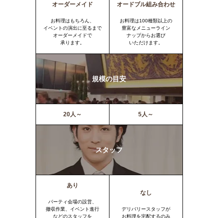
オーダーメイド
オードブル組み合わせ
お料理はもちろん、
お料理は100種類以上の
イベントの演出に至るまで
豊富なメニューライン
オーダーメイドで
ナップからお選び
承ります。
いただけます。
規模の目安
20人～
5人～
スタッフ
あり
なし
パーティ会場の設営、
撤収作業、イベント進行
デリバリースタッフが
などのスタッフを
お料理を宅配するのみ