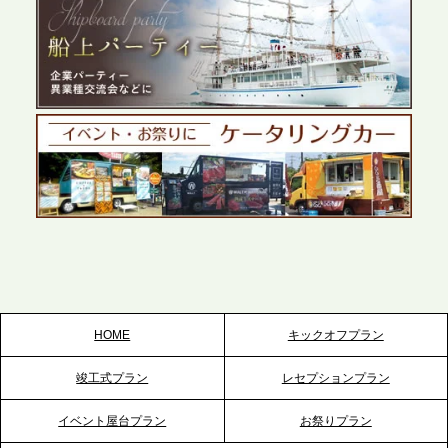
2026.5.27
プレスリリースのご案内｜ケータリングのセカンド
テーブル、千葉本社を新設。幕張・舞浜の大型イベ
ントから主要都市の社内懇親会まで、現地拠点を活
かしたスムーズな対応を展開
2026.5.22
プレスリリースのご案内｜ケータリングのセカンド
テーブル、栃木宇都宮支社を新設。北関東・栃木エ
リアのパーティー需要に応え、地域密着型のサービ
スを拡充へ
HOME
キックオフプラン
2026.5.20
竣工式プラン
レセプションプラン
プレスリリースのご案内｜ケータリングのセカンド
テーブル、神戸本社を新たに設立。地域密着のサー
イベント屋台プラン
お祭りプラン
ビス向上と共に、西宮の調理拠点との連携を強化