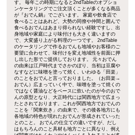
す。 毎年この時期になると2ndTableのオプショ
ンケータリングでご注文頂くことが多くなる商品
が『おでん鍋』でございます。 家庭や飲食店で
食べることはあれど、大勢の同僚や仲間と囲んで
食べるおでんはあまり得られない経験ですし、出
身地域や家庭により味付けも大きく違いますの
で、大変盛り上がる料理の一つです。 2ndTable
のケータリングで作るおでんも地域やお客様のご
要望に合わせて、味付けを変え地域性を前面に押
し出した形でご提供しております。 元々おでん
の由来は江戸時代までさかのぼり、当初は豆腐や
なすなどに味噌を塗って焼く、いわゆる「田楽」
のことをおでんと言っておりました。（お田楽→
おでん）広まっていく中で、味噌を塗って焼くの
ではなく醤油などをベースに炊いたのが今のおで
んの原型となり、大正時代には関西地方で広まっ
たとされております。これが関西地方でおでんの
ことを「関東炊き」の由来で、その後各地方にも
各地域の特色が現れたおでんが形成されていった
とのこと。 おでんの仕立ての違いですが、だし
はもちろんのこと具材も地方ごとに異なり、例え