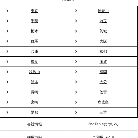
東京
神奈川
2026.3.5
プレスリリースのご案内｜「室内お花見」の法人利
千葉
埼玉
用が前年比4倍に急増。オフィスに桜が届く福利厚生
栃木
茨城
の新定番
群馬
大阪
兵庫
京都
2026.2.13
プレスリリースのご案内｜オフィスが「１日限定の
奈良
滋賀
バー」に！福利厚生・社内交流を格上げする《出張
和歌山
福岡
バーテンダー》サービスを開始
熊本
大分
2026.1.26
長崎
佐賀
プレスリリースのご案内｜もう「義理チョコ」で悩
宮崎
鹿児島
まない。職場のバレンタインをケータリングで“福利
愛知
三重
厚生”化。採用にも効く新スタイルを提案
会社情報
2ndTableについて
2026.1.23
採用情報
ご利用ガイド