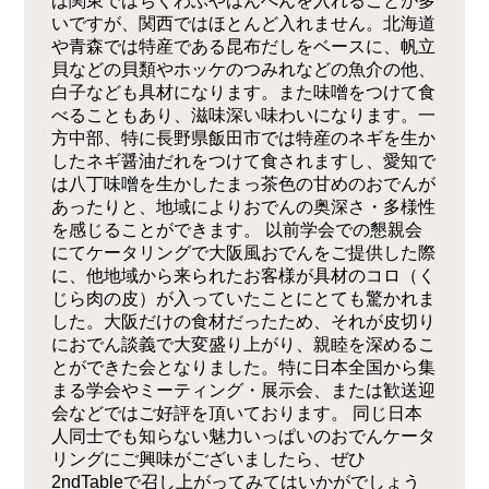
ば関東ではちくわぶやはんぺんを入れることが多
いですが、関西ではほとんど入れません。北海道
や青森では特産である昆布だしをベースに、帆立
貝などの貝類やホッケのつみれなどの魚介の他、
白子なども具材になります。また味噌をつけて食
べることもあり、滋味深い味わいになります。一
方中部、特に長野県飯田市では特産のネギを生か
したネギ醤油だれをつけて食されますし、愛知で
は八丁味噌を生かしたまっ茶色の甘めのおでんが
あったりと、地域によりおでんの奥深さ・多様性
を感じることができます。 以前学会での懇親会
にてケータリングで大阪風おでんをご提供した際
に、他地域から来られたお客様が具材のコロ（く
じら肉の皮）が入っていたことにとても驚かれま
した。大阪だけの食材だったため、それが皮切り
におでん談義で大変盛り上がり、親睦を深めるこ
とができた会となりました。特に日本全国から集
まる学会やミーティング・展示会、または歓送迎
会などではご好評を頂いております。 同じ日本
人同士でも知らない魅力いっぱいのおでんケータ
リングにご興味がございましたら、ぜひ
2ndTableで召し上がってみてはいかがでしょう