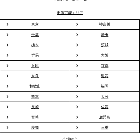
2026.3.31
TBS「Nスタ」で、2ndTable「1DISH」の花見オー
出張可能エリア
ドブルが紹介されました
東京
神奈川
千葉
埼玉
2026.3.23
プレスリリースのご案内｜入社式の“そのまま懇親
栃木
茨城
会”が企業で広がる。 新入社員の交流を支える『オフ
群馬
大阪
ィスケータリング』という新しい活用法
兵庫
京都
奈良
滋賀
2026.3.20
NHK「ニュースウオッチ9」で、2ndTable「室内花
和歌山
福岡
見」が紹介されました
熊本
大分
長崎
佐賀
2026.3.16
宮崎
鹿児島
プレスリリースのご案内｜2026年、春の親睦は「花
粉レス」な室内花見。福利厚生としても注目され
愛知
三重
る、快適で新しいお花見体験
会場紹介