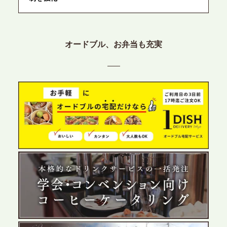
2026.6.12
プレスリリースのご案内｜ケータリングのセカンド
オードブル、お弁当も充実
テーブル、東京都中央区に支社を新設。都内３拠点
目の展開で、拡大する出張パーティー・ケータリン
グ需要へシームレスに対応
2026.6.4
プレスリリースのご案内｜夏の社内親睦が、配属後
の離職防止に。オフィスや会議室で縁日気分を味わ
う「お祭りケータリング」の提供を開始
2026.5.29
プレスリリースのご案内｜ケータリングのセカンド
テーブル、群馬前橋支社を設立。再開発やオフィス
展開が進む前橋エリアの企業ニーズに応え、高品質
なサービスで各種イベント・懇親会をサポート