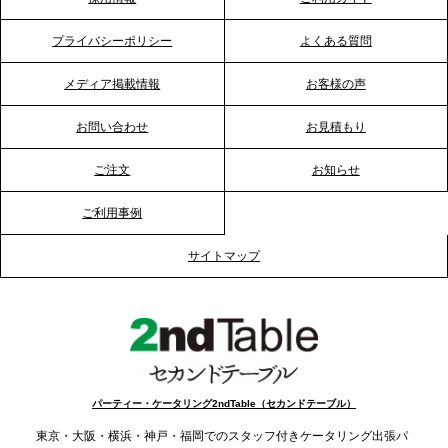
RKB毎日放送「RKB NEWS」で、2ndTable「恵方
巻きケータリング」が紹介されました
プライバシーポリシー
よくある質問
メディア掲載情報
お客様の声
2026.1.20
プレスリリースのご案内｜節分がオフィスを変え
お問い合わせ
お見積もり
る？「恵方巻きケータリング」で、社内コミュニケ
ーションを活性化
ご注文
お知らせ
ご利用事例
2025.12.12
プレスリリースのご案内｜クリスマス支援の現場を
サイトマップ
支える。ケータリングのセカンド テーブルが「HIGH
FIVE CHRISTMAS 2025」の梱包ボランティアへ食
事提供を実施へ
2025.12.9
TBS「Nスタ」で、2ndTable「1DISH」が紹介され
パーティー・ケータリング2ndTable（セカンドテーブル）
ました
東京・大阪・横浜・神戸・福岡でのスタッフ付きケータリング出張パ