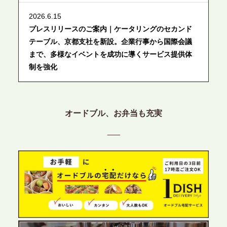
2026.6.15
プレスリリースのご案内｜ケータリングのセカンド
テーブル、京都支社を新設。企業行事から国際会議
まで、多様なイベントを成功に導くサービス提供体
制を強化
2026.6.12
プレスリリースのご案内｜ケータリングのセカンド
オードブル、お弁当も充実
テーブル、東京都中央区に支社を新設。都内３拠点
目の展開で、拡大する出張パーティー・ケータリン
グ需要へシームレスに対応
2026.6.4
プレスリリースのご案内｜夏の社内親睦が、配属後
の離職防止に。オフィスや会議室で縁日気分を味わ
う「お祭りケータリング」の提供を開始