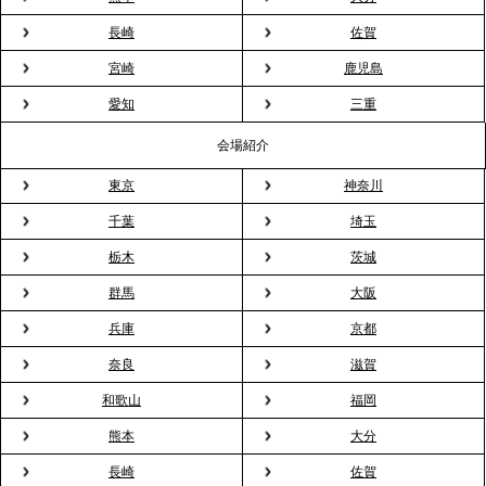
長崎
佐賀
2026.3.16
宮崎
鹿児島
プレスリリースのご案内｜2026年、春の親睦は「花
粉レス」な室内花見。福利厚生としても注目され
愛知
三重
る、快適で新しいお花見体験
会場紹介
東京
神奈川
2026.3.5
プレスリリースのご案内｜「室内お花見」の法人利
千葉
埼玉
用が前年比4倍に急増。オフィスに桜が届く福利厚生
栃木
茨城
の新定番
群馬
大阪
兵庫
京都
2026.2.13
プレスリリースのご案内｜オフィスが「１日限定の
奈良
滋賀
バー」に！福利厚生・社内交流を格上げする《出張
和歌山
福岡
バーテンダー》サービスを開始
熊本
大分
2026.1.26
長崎
佐賀