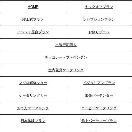
HOME
キックオフプラン
2026.5.20
竣工式プラン
レセプションプラン
プレスリリースのご案内｜ケータリングのセカンド
テーブル、神戸本社を新たに設立。地域密着のサー
イベント屋台プラン
お祭りプラン
ビス向上と共に、西宮の調理拠点との連携を強化
出張寿司職人
2026.5.12
チョコレートファウンテン
プレスリリースのご案内｜ケータリングのセカンド
テーブル、埼玉大宮支社を新設。埼玉エリアのパー
室内花見ケータリング
ティー需要に応え、地域密着型のサービスを強化
マグロ解体ショー
ベジタリアンプラン
2026.4.21
ケータリングカー
出張バーテンダー
プレスリリースのご案内｜「温かな食」が会話のス
イッチに。新入社員研修で《食体験としてのケータ
おでんケータリング
コーヒーケータリング
リング》が注目される理由
日本体験プラン
船上パーティープラン
2026.4.20