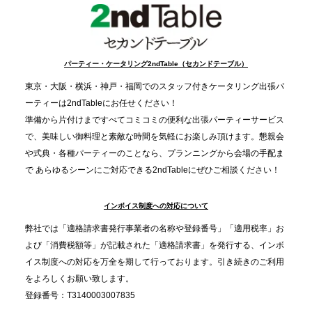
事提供を実施へ
2025.12.9
TBS「Nスタ」で、2ndTable「1DISH」が紹介され
パーティー・ケータリング2ndTable（セカンドテーブル）
ました
東京・大阪・横浜・神戸・福岡でのスタッフ付きケータリング出張パ
ーティーは2ndTableにお任せください！
2025.11.21
準備から片付けまですべてコミコミの便利な出張パーティーサービス
プレスリリースのご案内｜忘年会は“移動時間ゼロ
で、美味しい御料理と素敵な時間を気軽にお楽しみ頂けます。懇親会
分”の時代へ。法人注文が前年比5倍に伸びた「宅配
や式典・各種パーティーのことなら、プランニングから会場の手配ま
で あらゆるシーンにご対応できる2ndTableにぜひご相談ください！
オードブル」が提案する、新しい乾杯文化
インボイス制度への対応について
2025.11.5
プレスリリースのご案内｜職場で完結する“忘年会・
弊社では「適格請求書発行事業者の名称や登録番号」「適用税率」お
納会ケータリング”が人気。幹事負担を軽減し、社内
よび「消費税額等」が記載された「適格請求書」を発行する、インボ
コミュニケーションを促進
イス制度への対応を万全を期して行っております。引き続きのご利用
をよろしくお願い致します。
登録番号：T3140003007835