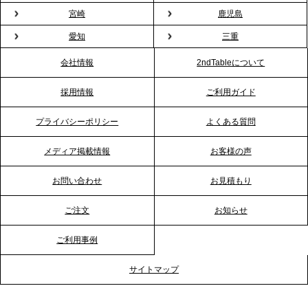
プレスリリースのご案内｜もう「義理チョコ」で悩
宮崎
鹿児島
まない。職場のバレンタインをケータリングで“福利
愛知
三重
厚生”化。採用にも効く新スタイルを提案
会社情報
2ndTableについて
2026.1.23
採用情報
ご利用ガイド
RKB毎日放送「RKB NEWS」で、2ndTable「恵方
巻きケータリング」が紹介されました
プライバシーポリシー
よくある質問
メディア掲載情報
お客様の声
2026.1.20
プレスリリースのご案内｜節分がオフィスを変え
お問い合わせ
お見積もり
る？「恵方巻きケータリング」で、社内コミュニケ
ーションを活性化
ご注文
お知らせ
ご利用事例
2025.12.12
プレスリリースのご案内｜クリスマス支援の現場を
サイトマップ
支える。ケータリングのセカンド テーブルが「HIGH
FIVE CHRISTMAS 2025」の梱包ボランティアへ食