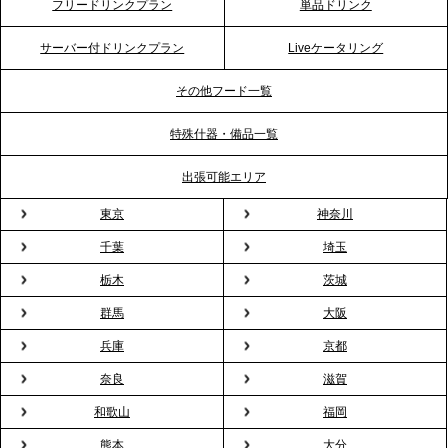
フリードリンクプラン
単品ドリンク
プレスリリースのご案内｜ケータリングのセカンド
テーブル、横浜事務所を新設。神奈川エリアのサー
サーバー付ドリンクプラン
Liveケータリング
ビス提供体制を強化し、質の高い「場づくり」をサ
ポート
その他フード一覧
特殊什器・備品一覧
2026.3.31
TBS「Nスタ」で、2ndTable「1DISH」の花見オー
出張可能エリア
ドブルが紹介されました
東京
神奈川
千葉
埼玉
2026.3.23
プレスリリースのご案内｜入社式の“そのまま懇親
栃木
茨城
会”が企業で広がる。 新入社員の交流を支える『オフ
群馬
大阪
ィスケータリング』という新しい活用法
兵庫
京都
奈良
滋賀
2026.3.20
NHK「ニュースウオッチ9」で、2ndTable「室内花
和歌山
福岡
見」が紹介されました
熊本
大分