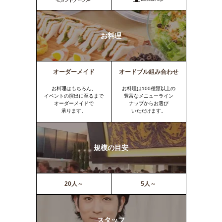
お料理
オーダーメイド
オードブル組み合わせ
お料理はもちろん、
お料理は100種類以上の
イベントの演出に至るまで
豊富なメニューライン
オーダーメイドで
ナップからお選び
承ります。
いただけます。
規模の目安
20人～
5人～
スタッフ