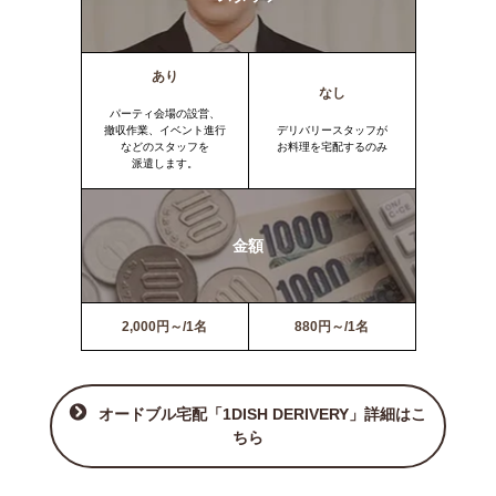
あり
なし
パーティ会場の設営、
撤収作業、イベント進行
デリバリースタッフが
などのスタッフを
お料理を宅配するのみ
派遣します。
金額
2,000円～/1名
880円～/1名
オードブル宅配「1DISH DERIVERY」詳細はこ
ちら