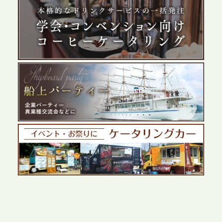
2026.5.29
プレスリリースのご案内｜ケータリングのセカンド
テーブル、群馬前橋支社を設立。再開発やオフィス
展開が進む前橋エリアの企業ニーズに応え、高品質
なサービスで各種イベント・懇親会をサポート
2026.5.27
プレスリリースのご案内｜ケータリングのセカンド
テーブル、千葉本社を新設。幕張・舞浜の大型イベ
ントから主要都市の社内懇親会まで、現地拠点を活
かしたスムーズな対応を展開
2026.5.22
プレスリリースのご案内｜ケータリングのセカンド
テーブル、栃木宇都宮支社を新設。北関東・栃木エ
リアのパーティー需要に応え、地域密着型のサービ
スを拡充へ