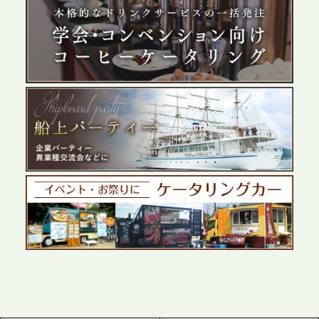
2026.5.29
プレスリリースのご案内｜ケータリングのセカンド
テーブル、群馬前橋支社を設立。再開発やオフィス
展開が進む前橋エリアの企業ニーズに応え、高品質
なサービスで各種イベント・懇親会をサポート
2026.5.27
プレスリリースのご案内｜ケータリングのセカンド
テーブル、千葉本社を新設。幕張・舞浜の大型イベ
ントから主要都市の社内懇親会まで、現地拠点を活
かしたスムーズな対応を展開
2026.5.22
プレスリリースのご案内｜ケータリングのセカンド
テーブル、栃木宇都宮支社を新設。北関東・栃木エ
リアのパーティー需要に応え、地域密着型のサービ
スを拡充へ