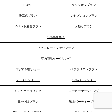
HOME
キックオフプラン
2026.5.20
竣工式プラン
レセプションプラン
プレスリリースのご案内｜ケータリングのセカンド
テーブル、神戸本社を新たに設立。地域密着のサー
イベント屋台プラン
お祭りプラン
ビス向上と共に、西宮の調理拠点との連携を強化
出張寿司職人
2026.5.12
チョコレートファウンテン
プレスリリースのご案内｜ケータリングのセカンド
テーブル、埼玉大宮支社を新設。埼玉エリアのパー
室内花見ケータリング
ティー需要に応え、地域密着型のサービスを強化
マグロ解体ショー
ベジタリアンプラン
2026.4.21
ケータリングカー
出張バーテンダー
プレスリリースのご案内｜「温かな食」が会話のス
イッチに。新入社員研修で《食体験としてのケータ
おでんケータリング
コーヒーケータリング
リング》が注目される理由
日本体験プラン
船上パーティープラン
2026.4.20