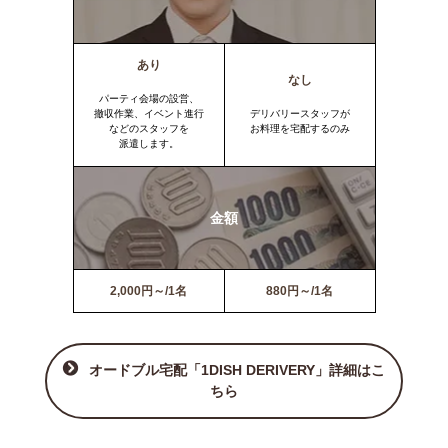
あり
なし
パーティ会場の設営、
撤収作業、イベント進行
デリバリースタッフが
などのスタッフを
お料理を宅配するのみ
派遣します。
金額
2,000円～/1名
880円～/1名
オードブル宅配「1DISH DERIVERY」詳細はこ
ちら