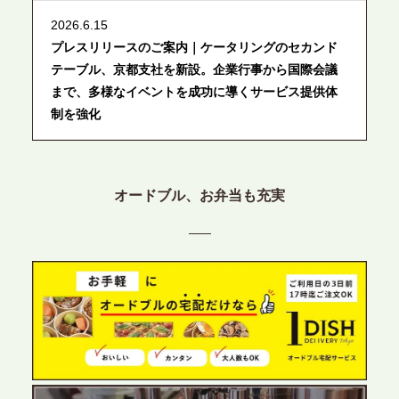
2026.6.15
プレスリリースのご案内｜ケータリングのセカンド
テーブル、京都支社を新設。企業行事から国際会議
まで、多様なイベントを成功に導くサービス提供体
制を強化
2026.6.12
プレスリリースのご案内｜ケータリングのセカンド
オードブル、お弁当も充実
テーブル、東京都中央区に支社を新設。都内３拠点
目の展開で、拡大する出張パーティー・ケータリン
グ需要へシームレスに対応
2026.6.4
プレスリリースのご案内｜夏の社内親睦が、配属後
の離職防止に。オフィスや会議室で縁日気分を味わ
う「お祭りケータリング」の提供を開始