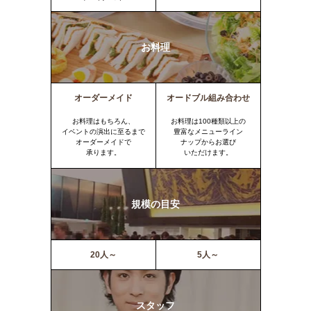
お料理
オーダーメイド
オードブル組み合わせ
お料理はもちろん、
お料理は100種類以上の
イベントの演出に至るまで
豊富なメニューライン
オーダーメイドで
ナップからお選び
承ります。
いただけます。
規模の目安
20人～
5人～
スタッフ