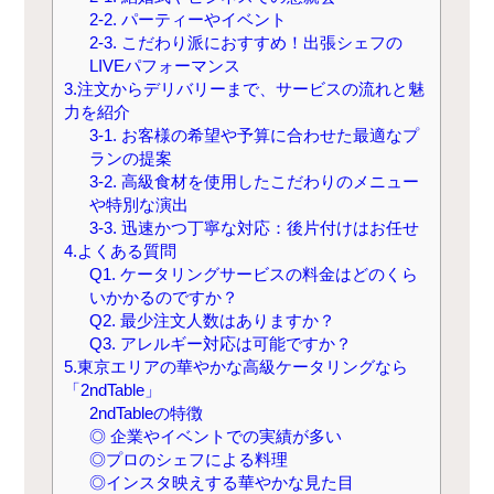
2-2. パーティーやイベント
2-3. こだわり派におすすめ！出張シェフの
LIVEパフォーマンス
3.注文からデリバリーまで、サービスの流れと魅
力を紹介
3-1. お客様の希望や予算に合わせた最適なプ
ランの提案
3-2. 高級食材を使用したこだわりのメニュー
や特別な演出
3-3. 迅速かつ丁寧な対応：後片付けはお任せ
4.よくある質問
Q1. ケータリングサービスの料金はどのくら
いかかるのですか？
Q2. 最少注文人数はありますか？
Q3. アレルギー対応は可能ですか？
5.東京エリアの華やかな高級ケータリングなら
「2ndTable」
2ndTableの特徴
◎ 企業やイベントでの実績が多い
◎プロのシェフによる料理
◎インスタ映えする華やかな見た目